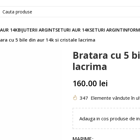
 AUR 14K
BIJUTERII ARGINT
SETURI AUR 14K
SETURI ARGINT
INFORM
ara cu 5 bile din aur 14k si cristale lacrima
Bratara cu 5 bi
lacrima
160.00
lei
347
Elemente vândute în ul
Adauga in cos produse de i
MARIME