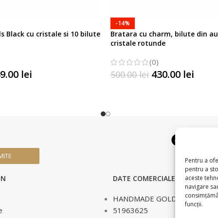
-14%
s Black cu cristale si 10 bilute
Bratara cu charm, bilute din au
cristale rotunde
(0)
9.00
lei
430.00
lei
500.00
lei
TIUNILE
SELECTATI OPTIUNILE
MITE
Pentru a ofe
pentru a st
aceste tehn
IN
DATE COMERCIALE
navigare sau
consimțămân
HANDMADE GOLD SILVER S.R.
funcții.
e
51963625