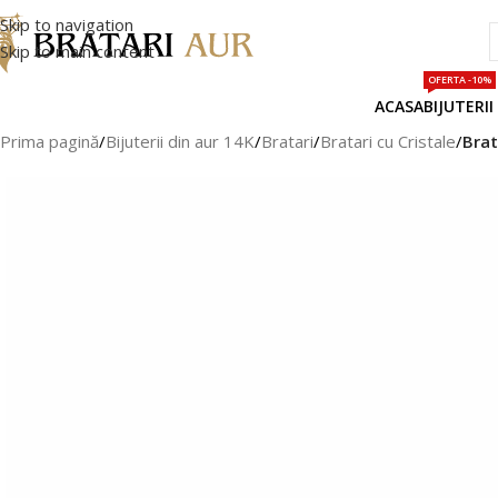
Skip to navigation
Skip to main content
OFERTA -10%
ACASA
BIJUTERII
Prima pagină
/
Bijuterii din aur 14K
/
Bratari
/
Bratari cu Cristale
/
Brat