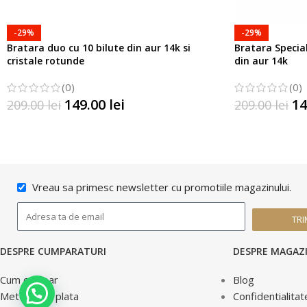
-29%
-29%
Bratara duo cu 10 bilute din aur 14k si
Bratara Special
cristale rotunde
din aur 14k
(0)
(0)
149.00
lei
14
209.00
lei
209.00
lei
SELECTATI OPTIUNILE
SELECTATI OP
Vreau sa primesc newsletter cu promotiile magazinului.
TRI
DESPRE CUMPARATURI
DESPRE MAGAZ
Cum cumpar
Blog
Ai intrebari?
Metode de plata
Confidentialitat