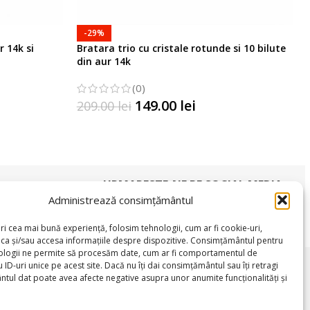
-29%
r 14k si
Bratara trio cu cristale rotunde si 10 bilute
din aur 14k
(0)
149.00
lei
209.00
lei
SELECTATI OPTIUNILE
URMARESTE-NE PE SOCIAL MEDIA
Administrează consimțământul
ri cea mai bună experiență, folosim tehnologii, cum ar fi cookie-uri,
oca și/sau accesa informațiile despre dispozitive. Consimțământul pentru
ologii ne permite să procesăm date, cum ar fi comportamentul de
SUPORT CLIENTI
 ID-uri unice pe acest site. Dacă nu îți dai consimțământul sau îți retragi
tul dat poate avea afecte negative asupra unor anumite funcționalități și
L
Luni – Vineri
09:00 – 17:00