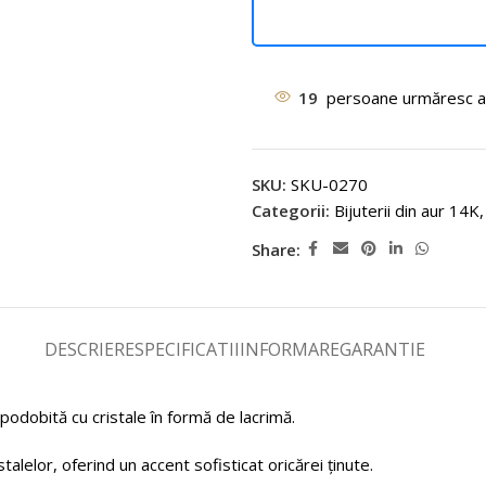
19
persoane urmăresc a
SKU:
SKU-0270
Categorii:
Bijuterii din aur 14K
,
Share:
DESCRIERE
SPECIFICATII
INFORMARE
GARANTIE
mpodobită cu cristale în formă de lacrimă.
talelor, oferind un accent sofisticat oricărei ținute.