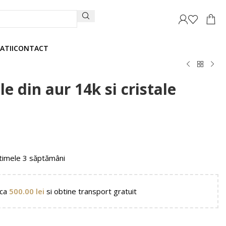
ATII
CONTACT
le din aur 14k si cristale
timele 3 săptămâni
nca
500.00
lei
si obtine transport gratuit