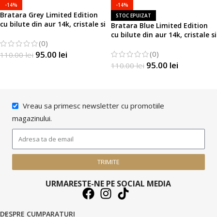
-14%
-14%
Bratara Grey Limited Edition
STOC EPUIZAT
cu bilute din aur 14k, cristale si
Bratara Blue Limited Edition
margelute Miyuki
cu bilute din aur 14k, cristale si
(0)
margelute Miyuki
95.00
lei
(0)
110.00
lei
95.00
lei
110.00
lei
SELECTATI OPTIUNILE
SELECTEAZĂ OPȚIUNILE
Vreau sa primesc newsletter cu promotiile
magazinului.
TRIMITE
URMARESTE-NE PE SOCIAL MEDIA
DESPRE CUMPARATURI