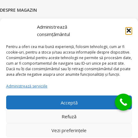
DESPRE MAGAZIN
DATE COMERCIALE
Administrează
consimțământul
SUPORT CLIENTI
Pentru a oferi cea mai bună experiență, folosim tehnologii, cum ar fi
© 2026 BRATARI AUR - HANDMADE GOLD SILVER S.R.L.
cookie-uri, pentru a stoca și/sau accesa informațiile despre dispozitive.
Toate drepturile rezervate.
Consimțământul pentru aceste tehnologii ne permite să procesăm date,
cum ar fi comportamentul de navigare sau ID-uri unice pe acest site.
Dacă nu îți dai consimțământul sau îți retragi consimțământul dat poate
avea afecte negative asupra unor anumite funcționalități și funcții.
Administrează serviciile
Ai intrebari?
Acceptă
Refuză
Vezi preferințele