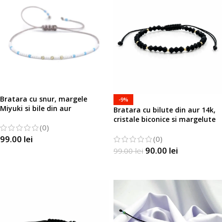
Bratara cu snur, margele
-9%
Miyuki si bile din aur
Bratara cu bilute din aur 14k,
cristale biconice si margelute
(0)
Miyuki
99.00
lei
(0)
90.00
lei
99.00
lei
SELECTATI OPTIUNILE
SELECTATI OPTIUNILE