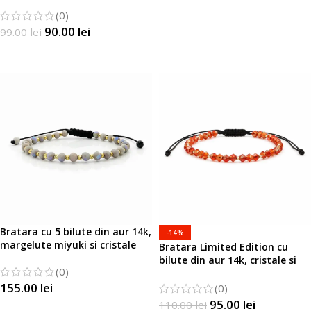
Miyuki
(0)
90.00
lei
99.00
lei
SELECTATI OPTIUNILE
Bratara cu 5 bilute din aur 14k,
-14%
margelute miyuki si cristale
Bratara Limited Edition cu
bilute din aur 14k, cristale si
(0)
margelute Miyuki
155.00
lei
(0)
95.00
lei
110.00
lei
SELECTATI OPTIUNILE