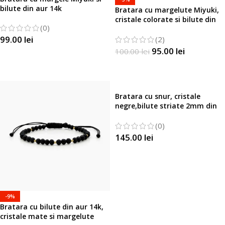
bilute din aur 14k
Bratara cu margelute Miyuki,
cristale colorate si bilute din
(0)
aur 14k
99.00
lei
(2)
95.00
lei
100.00
lei
SELECTATI OPTIUNILE
SELECTATI OPTIUNILE
Bratara cu snur, cristale
negre,bilute striate 2mm din
aur 14k si margele Miyuki
(0)
145.00
lei
SELECTATI OPTIUNILE
-9%
Bratara cu bilute din aur 14k,
cristale mate si margelute