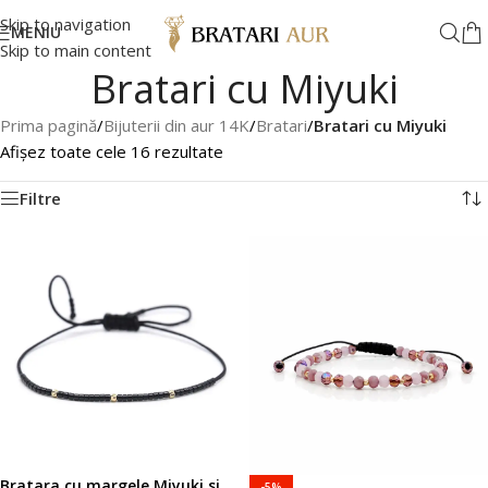
Skip to navigation
MENIU
Skip to main content
Bratari cu Miyuki
Prima pagină
/
Bijuterii din aur 14K
/
Bratari
/
Bratari cu Miyuki
Afișez toate cele 16 rezultate
Filtre
Bratara cu margele Miyuki si
-5%