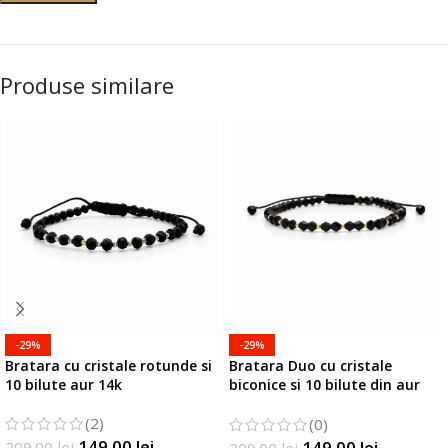
Produse similare
-29%
-29%
Bratara cu cristale rotunde si
Bratara Duo cu cristale
10 bilute aur 14k
biconice si 10 bilute din aur
14k
(2)
(0)
149.00
lei
149.00
lei
209.00
lei