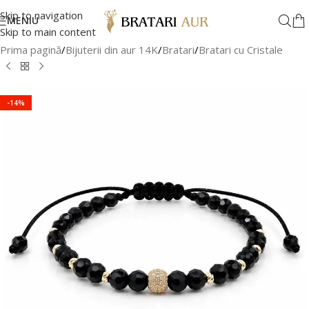
Skip to navigation
MENIU
Skip to main content
Prima pagină
/
Bijuterii din aur 14K
/
Bratari
/
Bratari cu Cristale
-14%