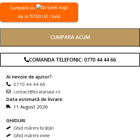
Cumpără cu
de la 117.50 LEI / lună
CUMPARA ACUM
COMANDA TELEFONIC: 0770 44 44 66
Ai nevoie de ajutor?
0770 44 44 66
contact@bratariaur.ro
Data estimată de livrare:
11 August 2026
GHIDURI
Ghid mărimi brățări
Ghid mărimi inele