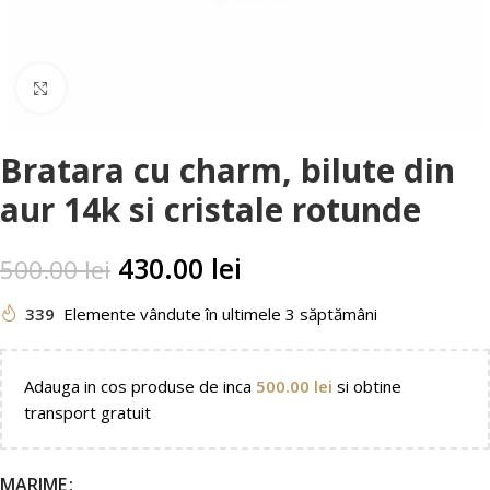
Faceți clic pentru a mări
Bratara cu charm, bilute din
aur 14k si cristale rotunde
430.00
lei
500.00
lei
339
Elemente vândute în ultimele 3 săptămâni
Adauga in cos produse de inca
500.00
lei
si obtine
transport gratuit
MARIME