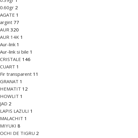
0.39gr
1
0.60gr
2
AGATE
1
argint
77
AUR
320
AUR 14K
1
Aur-link
1
Aur-link si bile
1
CRISTALE
146
CUART
1
Fir transparent
11
GRANAT
1
HEMATIT
12
HOWLIT
1
JAD
2
LAPIS LAZULI
1
MALACHIT
1
MIYUKI
8
OCHI DE TIGRU
2