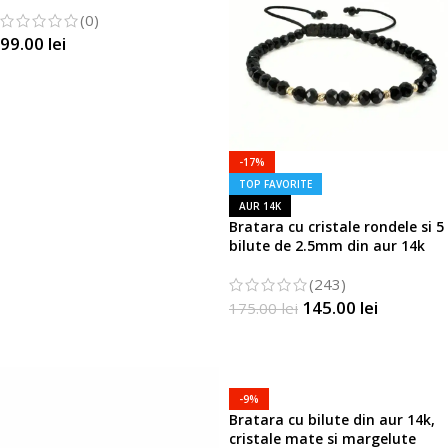
(0)
99.00
lei
SELECTATI OPTIUNILE
-17%
TOP FAVORITE
AUR 14K
Bratara cu cristale rondele si 5
bilute de 2.5mm din aur 14k
(243)
145.00
lei
175.00
lei
SELECTATI OPTIUNILE
-9%
Bratara cu bilute din aur 14k,
cristale mate si margelute