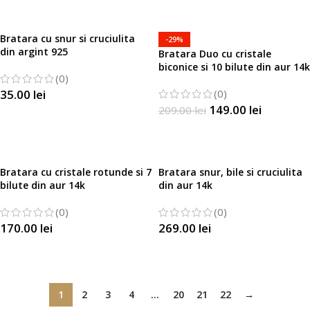
Bratara cu snur si cruciulita
-29%
din argint 925
Bratara Duo cu cristale
biconice si 10 bilute din aur 14k
(0)
35.00
lei
(0)
149.00
lei
209.00
lei
SELECTATI OPTIUNILE
SELECTATI OPTIUNILE
Bratara cu cristale rotunde si 7
Bratara snur, bile si cruciulita
bilute din aur 14k
din aur 14k
(0)
(0)
170.00
lei
269.00
lei
SELECTATI OPTIUNILE
SELECTATI OPTIUNILE
1
2
3
4
…
20
21
22
→