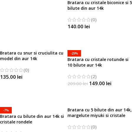
Bratara cu cristale biconice si 5
bilute din aur 14k
(0)
140.00
lei
SELECTATI OPTIUNILE
Bratara cu snur si cruciulita cu
-29%
model din aur 14k
Bratara cu cristale rotunde si
10 bilute aur 14k
(0)
135.00
lei
(2)
149.00
lei
209.00
lei
SELECTATI OPTIUNILE
SELECTATI OPTIUNILE
Bratara cu 5 bilute din aur 14k,
-7%
margelute miyuki si cristale
Bratara cu bilute din aur 14k si
cristale rondele
(0)