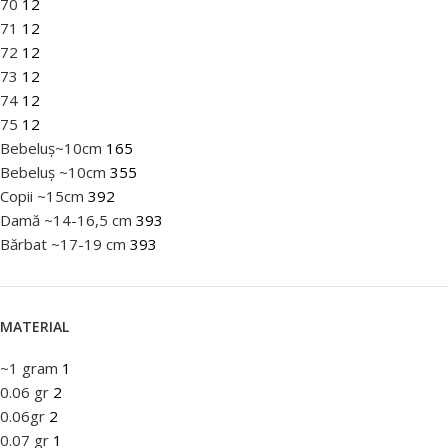
70
12
71
12
72
12
73
12
74
12
75
12
Bebeluș~10cm
165
Bebeluș ~10cm
355
Copii ~15cm
392
Damă ~14-16,5 cm
393
Bărbat ~17-19 cm
393
MATERIAL
~1 gram
1
0.06 gr
2
0.06gr
2
0.07 gr
1