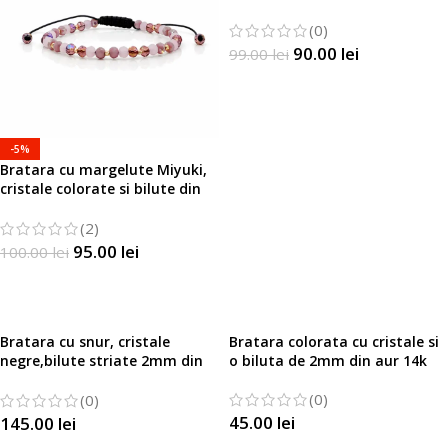
Miyuki
(0)
90.00
lei
99.00
lei
SELECTATI OPTIUNILE
-5%
Bratara cu margelute Miyuki,
cristale colorate si bilute din
aur 14k
(2)
95.00
lei
100.00
lei
SELECTATI OPTIUNILE
Bratara cu snur, cristale
Bratara colorata cu cristale si
negre,bilute striate 2mm din
o biluta de 2mm din aur 14k
aur 14k si margele Miyuki
(0)
(0)
45.00
lei
145.00
lei