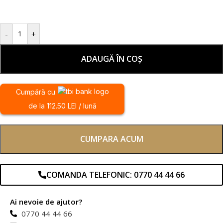
-
+
ADAUGĂ ÎN COȘ
Cumpără cu
de la 112.50 LEI / lună
CUMPARA ACUM
COMANDA TELEFONIC: 0770 44 44 66
Ai nevoie de ajutor?
0770 44 44 66