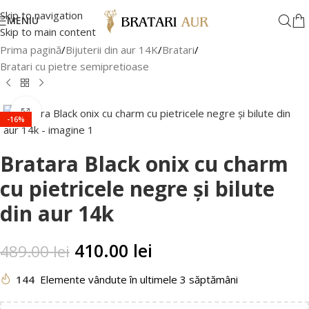
Skip to navigation
MENIU
Skip to main content
Prima pagină
/
Bijuterii din aur 14K
/
Bratari
/
Bratari cu pietre semipretioase
Faceți clic pentru a mări
-16%
Bratara Black onix cu charm
cu pietricele negre și bilute
din aur 14k
410.00
lei
489.00
lei
144
Elemente vândute în ultimele 3 săptămâni