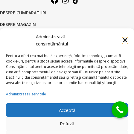
DESPRE CUMPARATURI
DESPRE MAGAZIN
DATE COMERCIALE
Administrează
consimțământul
SUPORT CLIENTI
Pentru a oferi cea mai bună experiență, folosim tehnologii, cum ar fi
© 2026 BRATARI AUR - HANDMADE GOLD SILVER S.R.L.
cookie-uri, pentru a stoca și/sau accesa informațiile despre dispozitive.
Consimțământul pentru aceste tehnologii ne permite să procesăm date,
Toate drepturile rezervate.
cum ar fi comportamentul de navigare sau ID-uri unice pe acest site.
Dacă nu îți dai consimțământul sau îți retragi consimțământul dat poate
avea afecte negative asupra unor anumite funcționalități și funcții.
Administrează serviciile
Ai intrebari?
Acceptă
Refuză