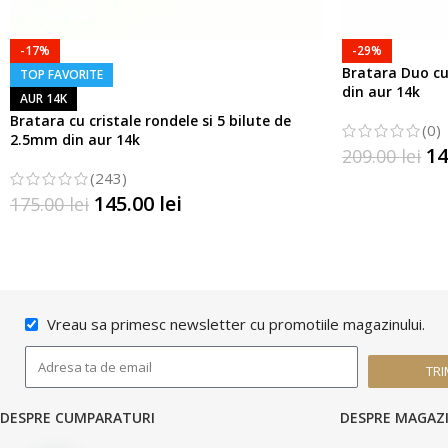
-17%
-29%
Bratara Duo cu 
TOP FAVORITE
din aur 14k
AUR 14K
Bratara cu cristale rondele si 5 bilute de
(0)
2.5mm din aur 14k
14
209.00
lei
(243)
SELECTATI OP
145.00
lei
175.00
lei
SELECTATI OPTIUNILE
Vreau sa primesc newsletter cu promotiile magazinului.
TRI
DESPRE CUMPARATURI
DESPRE MAGAZ