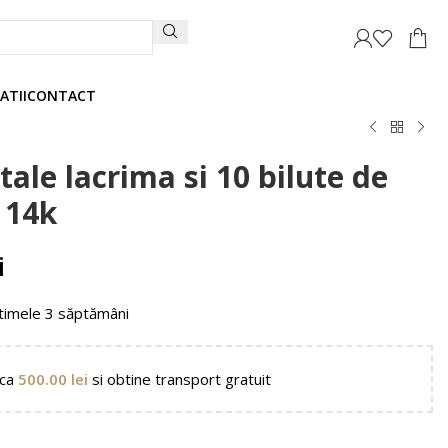
ATII
CONTACT
tale lacrima si 10 bilute de
 14k
i
timele 3 săptămâni
nca
500.00
lei
si obtine transport gratuit