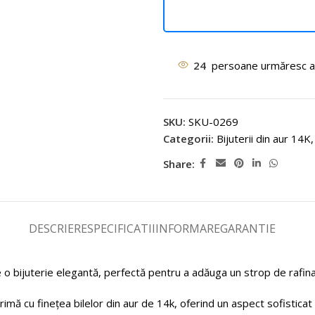
24
persoane urmăresc a
SKU:
SKU-0269
Categorii:
Bijuterii din aur 14K
,
Share:
DESCRIERE
SPECIFICATII
INFORMARE
GARANTIE
e o bijuterie elegantă, perfectă pentru a adăuga un strop de rafina
crimă cu finețea bilelor din aur de 14k, oferind un aspect sofisticat