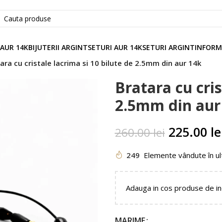
 AUR 14K
BIJUTERII ARGINT
SETURI AUR 14K
SETURI ARGINT
INFORM
ara cu cristale lacrima si 10 bilute de 2.5mm din aur 14k
Bratara cu cris
2.5mm din aur
225.00
le
260.00
lei
249
Elemente vândute în ul
Adauga in cos produse de i
MARIME