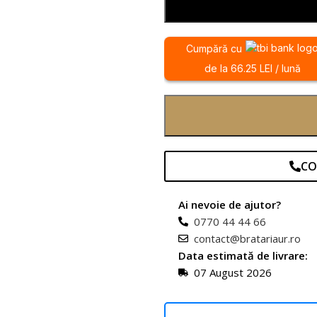
Cumpără cu
de la 66.25 LEI / lună
CO
Ai nevoie de ajutor?
0770 44 44 66
contact@bratariaur.ro
Data estimată de livrare:
07 August 2026