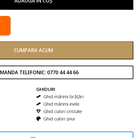
ADAUGĂ ÎN COȘ
CUMPARA ACUM
MANDA TELEFONIC: 0770 44 44 66
GHIDURI
Ghid mărimi brățări
Ghid mărimi inele
Ghid culori cristale
Ghid culori șnur