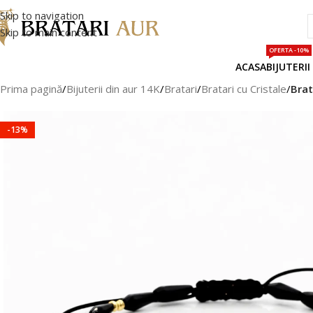
Skip to navigation
Skip to main content
OFERTA -10%
ACASA
BIJUTERII
Prima pagină
/
Bijuterii din aur 14K
/
Bratari
/
Bratari cu Cristale
/
Brat
-13%