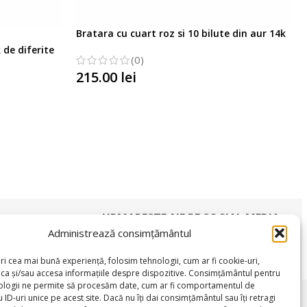
Bratara cu cuart roz si 10 bilute din aur 14k
 de diferite
(0)
215.00
lei
SELECTATI OPTIUNILE
URMARESTE-NE PE SOCIAL MEDIA
Administrează consimțământul
ri cea mai bună experiență, folosim tehnologii, cum ar fi cookie-uri,
oca și/sau accesa informațiile despre dispozitive. Consimțământul pentru
ologii ne permite să procesăm date, cum ar fi comportamentul de
SUPORT CLIENTI
 ID-uri unice pe acest site. Dacă nu îți dai consimțământul sau îți retragi