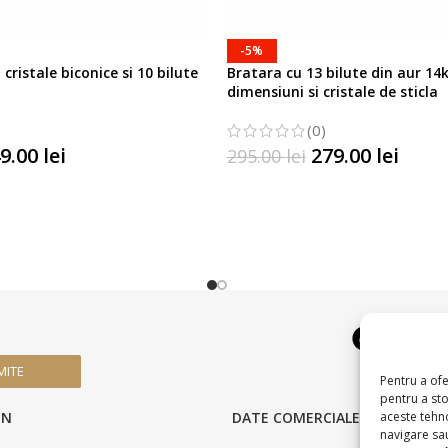
-5%
cristale biconice si 10 bilute
Bratara cu 13 bilute din aur 14k
dimensiuni si cristale de sticla
(0)
9.00
lei
279.00
lei
295.00
lei
TIUNILE
SELECTATI OPTIUNILE
MITE
Pentru a ofe
pentru a st
aceste tehn
IN
DATE COMERCIALE
navigare sau