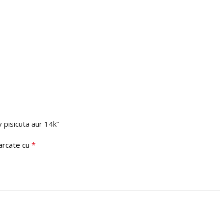
v pisicuta aur 14k”
*
marcate cu