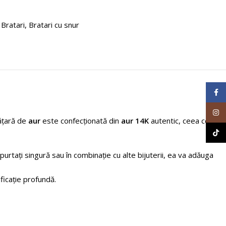
Bratari
,
Bratari cu snur
Face
Inst
rățară de
aur
este confecționată din
aur 14K
autentic, ceea ce
TikT
purtați singură sau în combinație cu alte bijuterii, ea va adăuga
icație profundă.