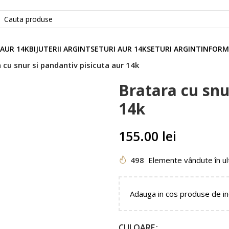
 AUR 14K
BIJUTERII ARGINT
SETURI AUR 14K
SETURI ARGINT
INFORM
 cu snur si pandantiv pisicuta aur 14k
Bratara cu snu
14k
155.00
lei
498
Elemente vândute în ul
Adauga in cos produse de i
CULOARE