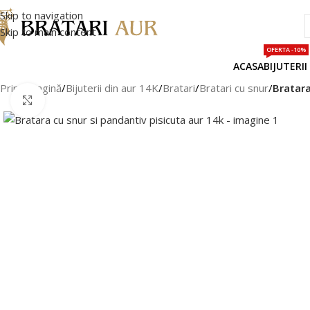
Skip to navigation
Skip to main content
OFERTA -10%
ACASA
BIJUTERII
Prima pagină
/
Bijuterii din aur 14K
/
Bratari
/
Bratari cu snur
/
Bratara
Faceți clic pentru a mări