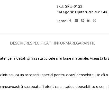
SKU:
SKU-0123
Categorii:
Bijuterii din aur 14K
,
Share:
DESCRIERE
SPECIFICATII
INFORMARE
GARANTIE
tenție la detalii și finisată cu cele mai bune materiale. Această b
ilnic sau ca un accesoriu special pentru ocazii deosebite. Fie că o 
umneavoastră sau poate fi oferit ca un cadou deosebit cu o semnif