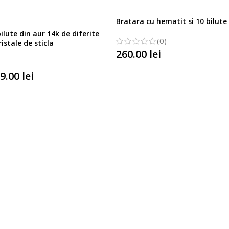
Bratara cu hematit si 10 bilute
ilute din aur 14k de diferite
(0)
istale de sticla
260.00
lei
SELECTATI OPTIUNILE
9.00
lei
TIUNILE