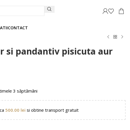
ATII
CONTACT
r si pandantiv pisicuta aur
timele 3 săptămâni
nca
500.00
lei
si obtine transport gratuit