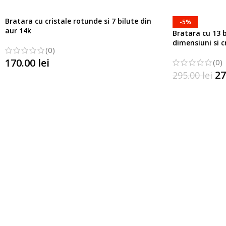
Bratara cu cristale rotunde si 7 bilute din
-5%
aur 14k
Bratara cu 13 b
dimensiuni si cr
(0)
170.00
lei
(0)
27
295.00
lei
SELECTATI OPTIUNILE
SELECTATI OP