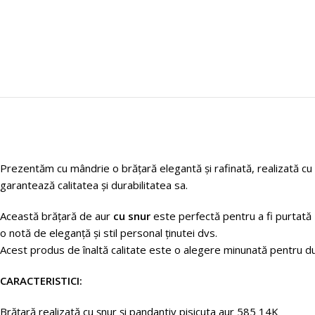
Prezentăm cu mândrie o brățară elegantă și rafinată, realizată cu a
garantează calitatea și durabilitatea sa.
Această brățară de aur
cu snur
este perfectă pentru a fi purtată z
o notă de eleganță și stil personal ținutei dvs.
Acest produs de înaltă calitate este o alegere minunată pentru d
CARACTERISTICI:
Brățară
realizată
cu
șnur
și
pandantiv pisicuta aur 585 14K