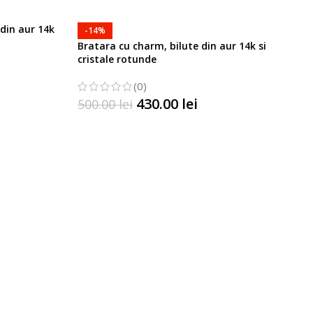
 din aur 14k
-14%
Bratara cu charm, bilute din aur 14k si
cristale rotunde
(0)
430.00
lei
500.00
lei
SELECTATI OPTIUNILE