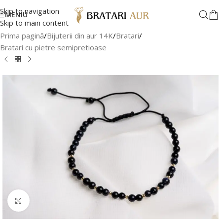
Skip to navigation
MENIU
Skip to main content
Prima pagină
/
Bijuterii din aur 14K
/
Bratari
/
Bratari cu pietre semipretioase
Faceți clic pentru a mări