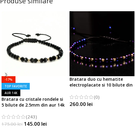
Produse similare
Bratara duo cu hematite
-17%
electroplacate si 10 bilute din
TOP FAVORITE
aur 14K
AUR 14K
(0)
Bratara cu cristale rondele si
260.00
lei
5 bilute de 2.5mm din aur 14k
SELECTATI OPTIUNILE
(243)
145.00
lei
175.00
lei
SELECTATI OPTIUNILE