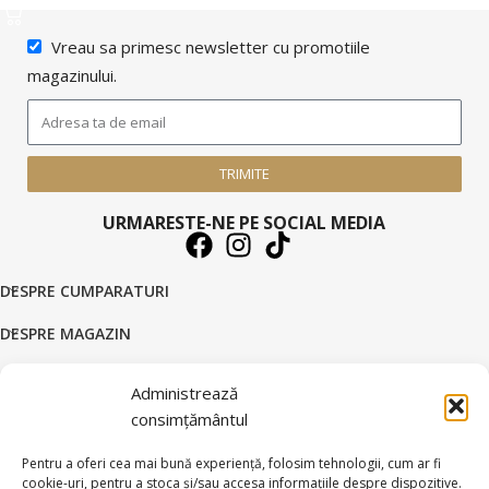
Vreau sa primesc newsletter cu promotiile
magazinului.
TRIMITE
URMARESTE-NE PE SOCIAL MEDIA
DESPRE CUMPARATURI
DESPRE MAGAZIN
DATE COMERCIALE
Administrează
SUPORT CLIENTI
consimțământul
© 2026 BRATARI AUR - HANDMADE GOLD SILVER S.R.L.
Pentru a oferi cea mai bună experiență, folosim tehnologii, cum ar fi
cookie-uri, pentru a stoca și/sau accesa informațiile despre dispozitive.