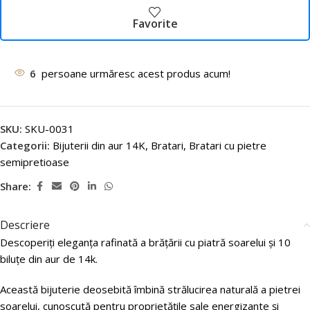
Favorite
6
persoane urmăresc acest produs acum!
SKU:
SKU-0031
Categorii:
Bijuterii din aur 14K
,
Bratari
,
Bratari cu pietre
semipretioase
Share:
Descriere
Descoperiți eleganța rafinată a brățării cu piatră soarelui și 10
biluțe din aur de 14k.
Această bijuterie deosebită îmbină strălucirea naturală a pietrei
soarelui, cunoscută pentru proprietățile sale energizante și