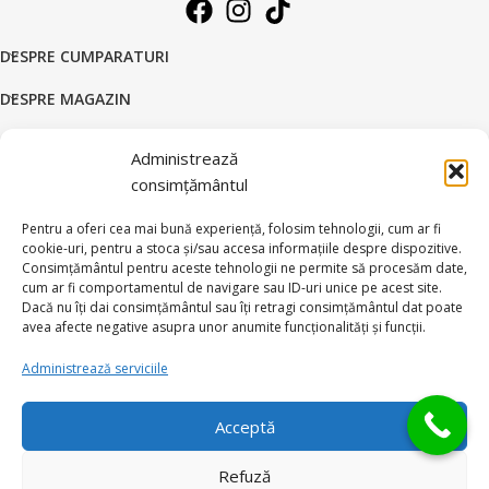
DESPRE CUMPARATURI
DESPRE MAGAZIN
DATE COMERCIALE
Administrează
SUPORT CLIENTI
consimțământul
© 2026 BRATARI AUR - HANDMADE GOLD SILVER S.R.L.
Pentru a oferi cea mai bună experiență, folosim tehnologii, cum ar fi
cookie-uri, pentru a stoca și/sau accesa informațiile despre dispozitive.
Toate drepturile rezervate.
Consimțământul pentru aceste tehnologii ne permite să procesăm date,
cum ar fi comportamentul de navigare sau ID-uri unice pe acest site.
Dacă nu îți dai consimțământul sau îți retragi consimțământul dat poate
avea afecte negative asupra unor anumite funcționalități și funcții.
Administrează serviciile
Ai intrebari?
Acceptă
Refuză