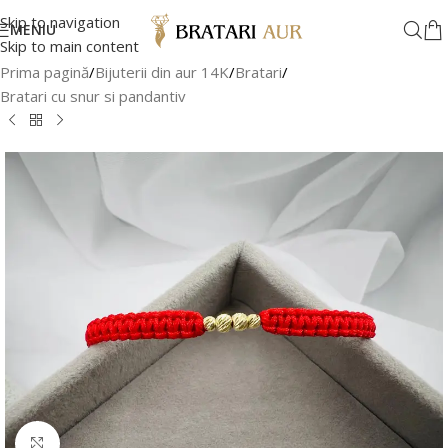
Skip to navigation
MENIU
Skip to main content
Prima pagină
/
Bijuterii din aur 14K
/
Bratari
/
Bratari cu snur si pandantiv
Faceți clic pentru a mări