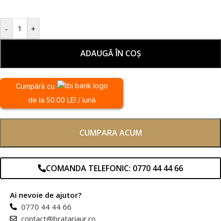
-
+
ADAUGĂ ÎN COȘ
Cumpără cu
de la 50.00 LEI / lună
CUMPARA ACUM
COMANDA TELEFONIC: 0770 44 44 66
Ai nevoie de ajutor?
0770 44 44 66
contact@bratariaur.ro