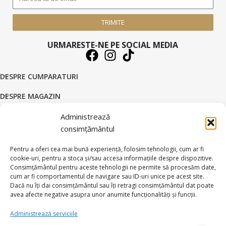
TRIMITE
URMARESTE-NE PE SOCIAL MEDIA
DESPRE CUMPARATURI
DESPRE MAGAZIN
DATE COMERCIALE
Administrează
consimțământul
SUPORT CLIENTI
Pentru a oferi cea mai bună experiență, folosim tehnologii, cum ar fi
© 2026 BRATARI AUR - HANDMADE GOLD SILVER S.R.L.
cookie-uri, pentru a stoca și/sau accesa informațiile despre dispozitive.
Consimțământul pentru aceste tehnologii ne permite să procesăm date,
Toate drepturile rezervate.
cum ar fi comportamentul de navigare sau ID-uri unice pe acest site.
Dacă nu îți dai consimțământul sau îți retragi consimțământul dat poate
avea afecte negative asupra unor anumite funcționalități și funcții.
Administrează serviciile