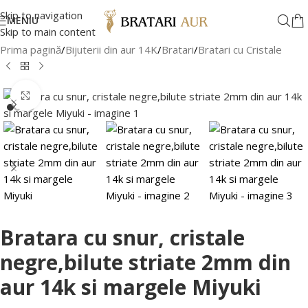
Skip to navigation
MENIU
Skip to main content
Prima pagină
/
Bijuterii din aur 14K
/
Bratari
/
Bratari cu Cristale
Faceți clic pentru a mări
Bratara cu snur, cristale
negre,bilute striate 2mm din
aur 14k si margele Miyuki