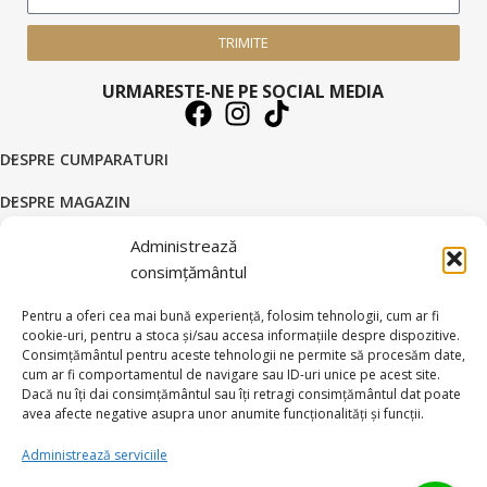
TRIMITE
URMARESTE-NE PE SOCIAL MEDIA
DESPRE CUMPARATURI
DESPRE MAGAZIN
DATE COMERCIALE
Administrează
consimțământul
SUPORT CLIENTI
Pentru a oferi cea mai bună experiență, folosim tehnologii, cum ar fi
© 2026 BRATARI AUR - HANDMADE GOLD SILVER S.R.L.
cookie-uri, pentru a stoca și/sau accesa informațiile despre dispozitive.
Consimțământul pentru aceste tehnologii ne permite să procesăm date,
Toate drepturile rezervate.
cum ar fi comportamentul de navigare sau ID-uri unice pe acest site.
Dacă nu îți dai consimțământul sau îți retragi consimțământul dat poate
avea afecte negative asupra unor anumite funcționalități și funcții.
Administrează serviciile