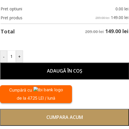
Pret optiuni
0.00
lei
149.00
lei
Pret produs
209.00 lei
149.00
lei
Total
209.00 lei
-
+
ADAUGĂ ÎN COȘ
Cumpără cu
de la 47.25 LEI / lună
CUMPARA ACUM