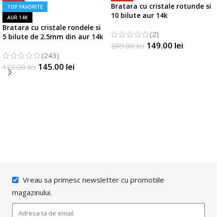
Bratara cu cristale rotunde si
TOP FAVORITE
10 bilute aur 14k
AUR 14K
Bratara cu cristale rondele si
(2)
5 bilute de 2.5mm din aur 14k
149.00
lei
209.00
lei
(243)
SELECTATI OPTIUNILE
145.00
lei
175.00
lei
SELECTATI OPTIUNILE
Vreau sa primesc newsletter cu promotiile
magazinului.