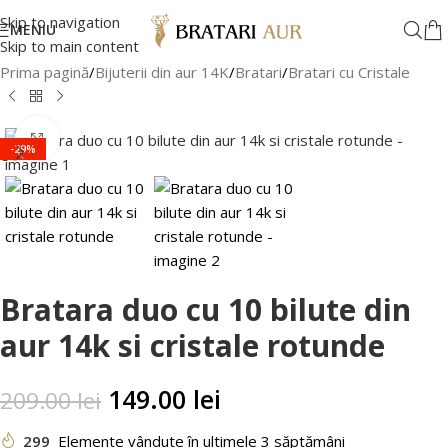
Skip to navigation
MENIU
Skip to main content
Prima pagină
/
Bijuterii din aur 14K
/
Bratari
/
Bratari cu Cristale
Faceți clic pentru a mări
-29%
Bratara duo cu 10 bilute din
aur 14k si cristale rotunde
149.00
lei
209.00
lei
299
Elemente vândute în ultimele 3 săptămâni