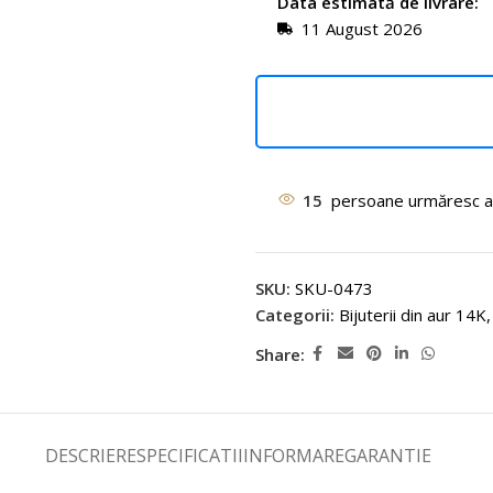
Data estimată de livrare:
11 August 2026
15
persoane urmăresc a
SKU:
SKU-0473
Categorii:
Bijuterii din aur 14K
,
Share:
DESCRIERE
SPECIFICATII
INFORMARE
GARANTIE