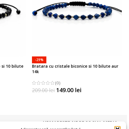
-29%
si 10 bilute
Bratara cu cristale biconice si 10 bilute aur
14k
(0)
149.00
lei
209.00
lei
SELECTATI OPTIUNILE
URMARESTE-NE PE SOCIAL MEDIA