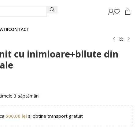
ATII
CONTACT
nit cu inimioare+bilute din
tale
timele 3 săptămâni
nca
500.00
lei
si obtine transport gratuit