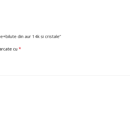
re+bilute din aur 14k si cristale”
*
marcate cu