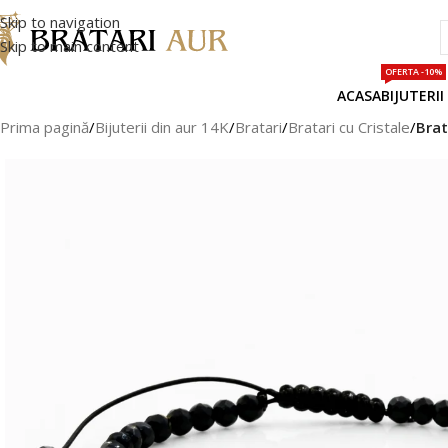
Skip to navigation
Skip to main content
OFERTA -10%
ACASA
BIJUTERII
Prima pagină
/
Bijuterii din aur 14K
/
Bratari
/
Bratari cu Cristale
/
Brat