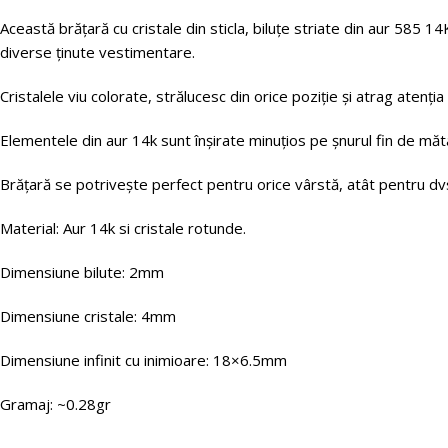
Această brățară cu cristale din sticla, biluțe striate din aur 585 14K
diverse ținute vestimentare.
Cristalele viu colorate, strălucesc din orice poziție și atrag atenția
Elementele din aur 14k sunt înșirate minuțios pe șnurul fin de măta
Brățară se potrivește perfect pentru orice vârstă, atât pentru dvs.
Material: Aur 14k si cristale rotunde.
Dimensiune bilute: 2mm
Dimensiune cristale: 4mm
Dimensiune infinit cu inimioare: 18×6.5mm
Gramaj: ~0.28gr