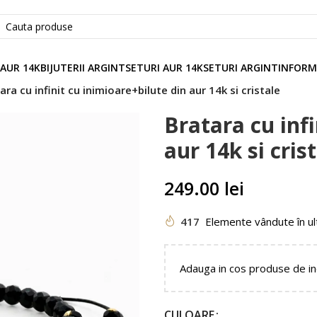
 AUR 14K
BIJUTERII ARGINT
SETURI AUR 14K
SETURI ARGINT
INFORM
ara cu infinit cu inimioare+bilute din aur 14k si cristale
Bratara cu infi
aur 14k si cris
249.00
lei
417
Elemente vândute în ul
Adauga in cos produse de i
CULOARE