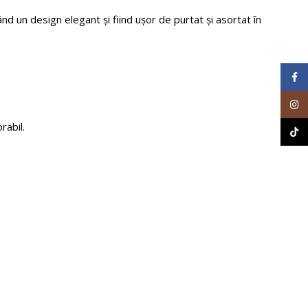
vând un design elegant și fiind ușor de purtat și asortat în
Face
Inst
rabil.
TikT