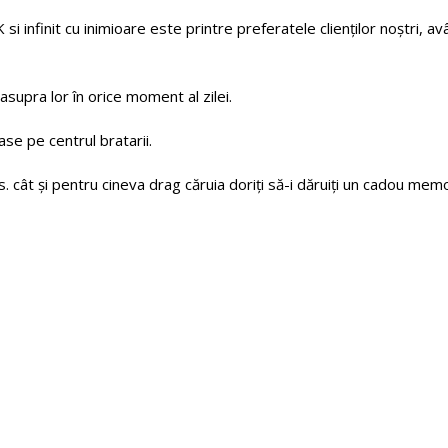
 si infinit cu inimioare este printre preferatele clienților noștri, a
 asupra lor în orice moment al zilei.
se pe centrul bratarii.
 cât și pentru cineva drag căruia doriți să-i dăruiți un cadou memo