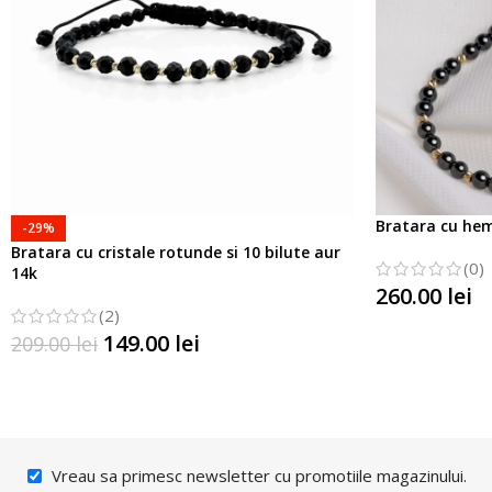
Bratara cu hema
-29%
Bratara cu cristale rotunde si 10 bilute aur
(0)
14k
260.00
lei
(2)
SELECTATI OP
149.00
lei
209.00
lei
SELECTATI OPTIUNILE
Vreau sa primesc newsletter cu promotiile magazinului.