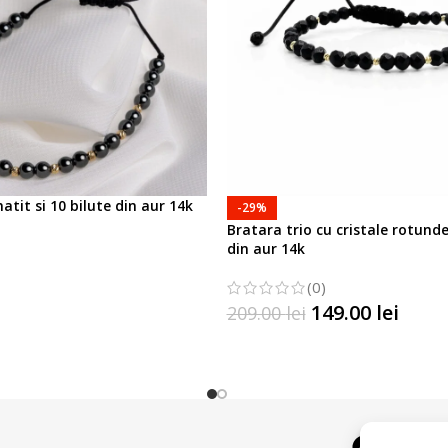
tit si 10 bilute din aur 14k
-29%
Bratara trio cu cristale rotunde 
din aur 14k
(0)
TIUNILE
149.00
lei
209.00
lei
SELECTATI OPTIUNILE