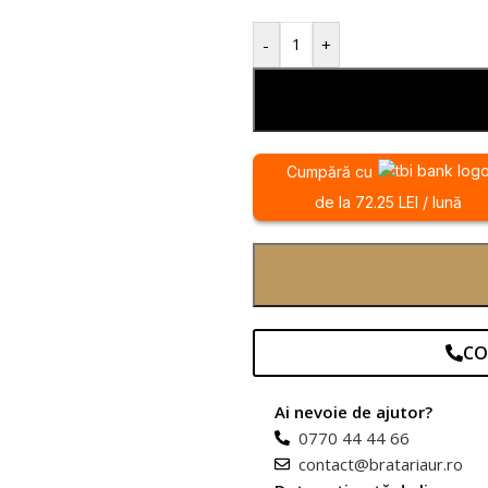
-
+
Cumpără cu
de la 72.25 LEI / lună
CO
Ai nevoie de ajutor?
0770 44 44 66
contact@bratariaur.ro