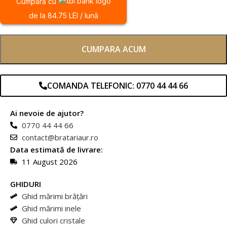
Cumpără cu
de la 84.75 LEI / lună
CUMPARA ACUM
COMANDA TELEFONIC: 0770 44 44 66
Ai nevoie de ajutor?
0770 44 44 66
contact@bratariaur.ro
Data estimată de livrare:
11 August 2026
GHIDURI
Ghid mărimi brățări
Ghid mărimi inele
Ghid culori cristale