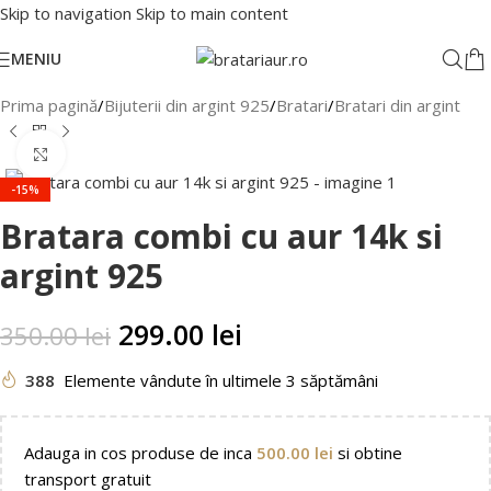
Skip to navigation
Skip to main content
MENIU
Prima pagină
/
Bijuterii din argint 925
/
Bratari
/
Bratari din argint
Faceți clic pentru a mări
-15%
Bratara combi cu aur 14k si
argint 925
299.00
lei
350.00
lei
388
Elemente vândute în ultimele 3 săptămâni
Adauga in cos produse de inca
500.00
lei
si obtine
transport gratuit