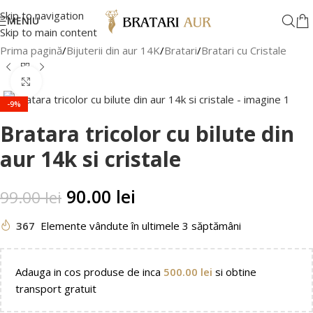
Skip to navigation
MENIU
Skip to main content
Prima pagină
/
Bijuterii din aur 14K
/
Bratari
/
Bratari cu Cristale
Faceți clic pentru a mări
-9%
Bratara tricolor cu bilute din
aur 14k si cristale
90.00
lei
99.00
lei
367
Elemente vândute în ultimele 3 săptămâni
Adauga in cos produse de inca
500.00
lei
si obtine
transport gratuit