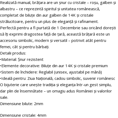
Realizată manual, brățara are un șnur cu cristale – roșu, galben și
albastru – ce reprezintă spiritul și unitatea românească,
completat de biluțe din aur galben de 14K și cristale
strălucitoare, pentru un plus de eleganță și rafinament.
Perfectă pentru a fi purtată de 1 Decembrie sau oricând dorești
să îți exprimi dragostea față de țară, această brățară este un
accesoriu simbolic, modern și versatil – potrivit atât pentru
femei, cât și pentru bărbați.
Detalii produs:
•Material: Șnur rezistent
•Elemente decorative: Biluțe din aur 14K și cristale premium
•Sistem de închidere: Reglabil (unisex, ajustabil pe mână)
•Ideală pentru: Ziua Națională, cadou simbolic, suvenir românesc
O bijuterie care unește tradiția și eleganța într-un gest simplu,
dar plin de însemnătate – un omagiu adus României și valorilor
sale.
Dimensiune bilute: 2mm
Dimensiune cristale: 4mm