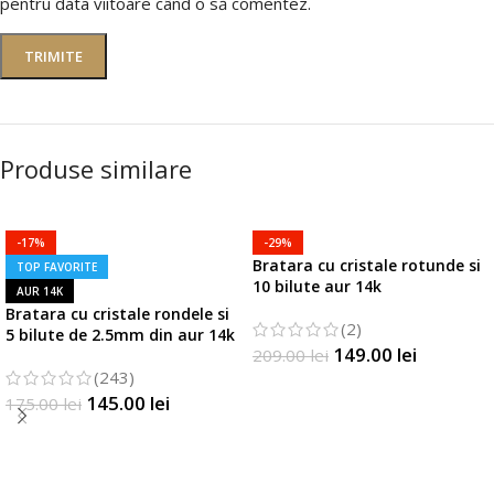
pentru data viitoare când o să comentez.
Produse similare
-17%
-29%
Bratara cu cristale rotunde si
TOP FAVORITE
10 bilute aur 14k
AUR 14K
Bratara cu cristale rondele si
(2)
5 bilute de 2.5mm din aur 14k
149.00
lei
209.00
lei
(243)
SELECTATI OPTIUNILE
145.00
lei
175.00
lei
SELECTATI OPTIUNILE