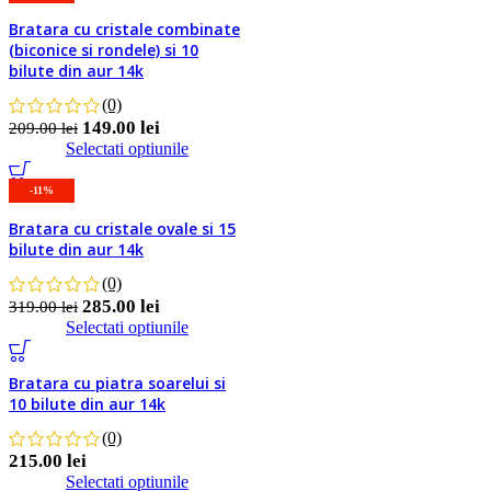
Detalii
Bratara cu cristale combinate
Favorite
(biconice si rondele) si 10
bilute din aur 14k
(0)
149.00
lei
209.00
lei
Selectati optiunile
-11%
Detalii
Bratara cu cristale ovale si 15
Favorite
bilute din aur 14k
(0)
285.00
lei
319.00
lei
Selectati optiunile
Detalii
Bratara cu piatra soarelui si
Favorite
10 bilute din aur 14k
(0)
215.00
lei
Selectati optiunile