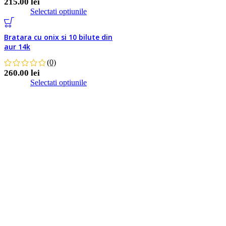
215.00
lei
Selectati optiunile
Detalii
Bratara cu onix si 10 bilute din
Favorite
aur 14k
(0)
260.00
lei
Selectati optiunile