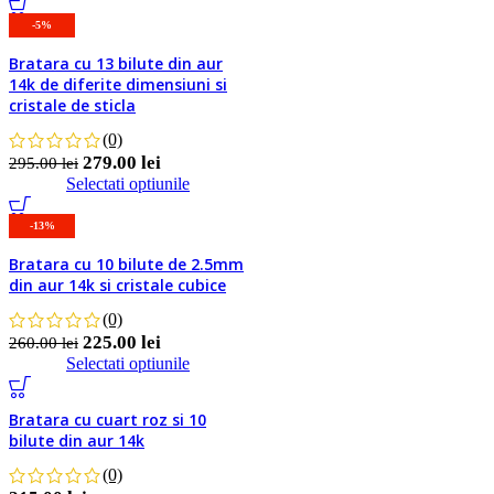
-5%
Detalii
Bratara cu 13 bilute din aur
Favorite
14k de diferite dimensiuni si
cristale de sticla
(0)
279.00
lei
295.00
lei
Selectati optiunile
-13%
Detalii
Bratara cu 10 bilute de 2.5mm
Favorite
din aur 14k si cristale cubice
(0)
225.00
lei
260.00
lei
Selectati optiunile
Detalii
Bratara cu cuart roz si 10
Favorite
bilute din aur 14k
(0)