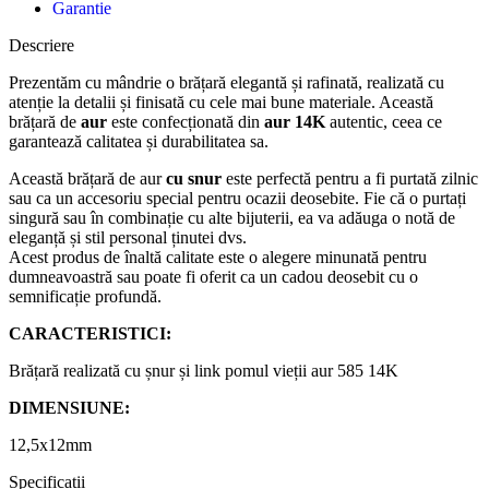
Garantie
Descriere
Prezentăm cu mândrie o brățară elegantă și rafinată, realizată cu
atenție la detalii și finisată cu cele mai bune materiale. Această
brățară de
aur
este confecționată din
aur 14K
autentic, ceea ce
garantează calitatea și durabilitatea sa.
Această brățară de aur
cu snur
este perfectă pentru a fi purtată zilnic
sau ca un accesoriu special pentru ocazii deosebite. Fie că o purtați
singură sau în combinație cu alte bijuterii, ea va adăuga o notă de
eleganță și stil personal ținutei dvs.
Acest produs de înaltă calitate este o alegere minunată pentru
dumneavoastră sau poate fi oferit ca un cadou deosebit cu o
semnificație profundă.
CARACTERISTICI:
Brățară
realizată
cu
șnur
și
link pomul vie
ț
ii aur 585 14K
DIMENSIUNE:
12,5x12mm
Specificatii