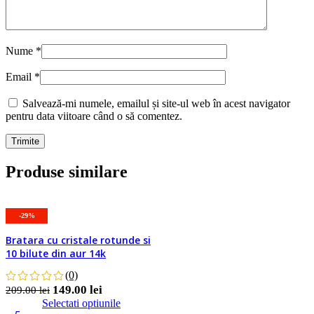
Nume
*
Email
*
Salvează-mi numele, emailul și site-ul web în acest navigator
pentru data viitoare când o să comentez.
Produse similare
-29%
Detalii
Bratara cu cristale rotunde si
Favorite
10 bilute din aur 14k
(0)
149.00
lei
209.00
lei
Selectati optiunile