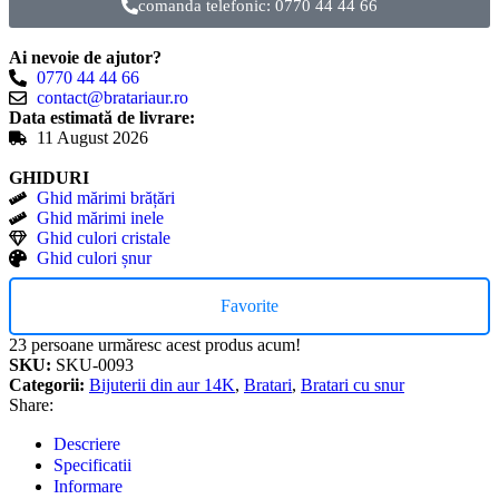
comanda telefonic: 0770 44 44 66
Ai nevoie de ajutor?
0770 44 44 66
contact@bratariaur.ro
Data estimată de livrare:
11 August 2026
GHIDURI
Ghid mărimi brățări
Ghid mărimi inele
Ghid culori cristale
Ghid culori șnur
Favorite
23
persoane urmăresc acest produs acum!
SKU:
SKU-0093
Categorii:
Bijuterii din aur 14K
,
Bratari
,
Bratari cu snur
Share:
Descriere
Specificatii
Informare