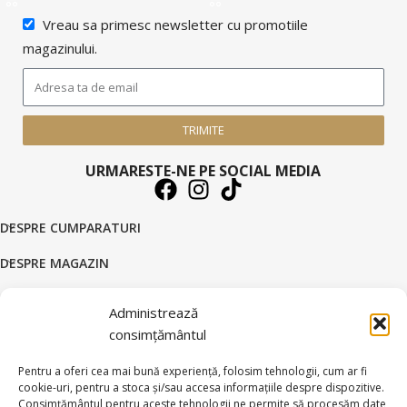
Vreau sa primesc newsletter cu promotiile
magazinului.
TRIMITE
URMARESTE-NE PE SOCIAL MEDIA
DESPRE CUMPARATURI
DESPRE MAGAZIN
DATE COMERCIALE
Administrează
SUPORT CLIENTI
consimțământul
© 2026 BRATARI AUR - HANDMADE GOLD SILVER S.R.L.
Pentru a oferi cea mai bună experiență, folosim tehnologii, cum ar fi
cookie-uri, pentru a stoca și/sau accesa informațiile despre dispozitive.
Toate drepturile rezervate.
Consimțământul pentru aceste tehnologii ne permite să procesăm date,