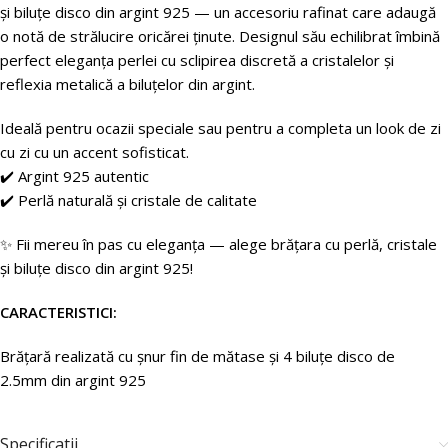
și biluțe disco din argint 925 — un accesoriu rafinat care adaugă
o notă de strălucire oricărei ținute. Designul său echilibrat îmbină
perfect eleganța perlei cu sclipirea discretă a cristalelor și
reflexia metalică a biluțelor din argint.
Ideală pentru ocazii speciale sau pentru a completa un look de zi
cu zi cu un accent sofisticat.
✔️ Argint 925 autentic
✔️ Perlă naturală și cristale de calitate
✨ Fii mereu în pas cu eleganța — alege brățara cu perlă, cristale
și biluțe disco din argint 925!
CARACTERISTICI:
Brățară
realizată
cu
șnur
fin
de
mătase
și
4
biluțe disco
de
2.5mm
din
argint 925
Specificatii