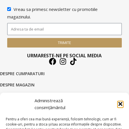
Vreau sa primesc newsletter cu promotiile
magazinului.
TRIMITE
URMARESTE-NE PE SOCIAL MEDIA
DESPRE CUMPARATURI
DESPRE MAGAZIN
DATE COMERCIALE
Administrează
SUPORT CLIENTI
consimțământul
© 2026 BRATARI AUR - HANDMADE GOLD SILVER S.R.L.
Pentru a oferi cea mai bună experiență, folosim tehnologii, cum ar fi
cookie-uri, pentru a stoca și/sau accesa informațiile despre dispozitive.
Toate drepturile rezervate.