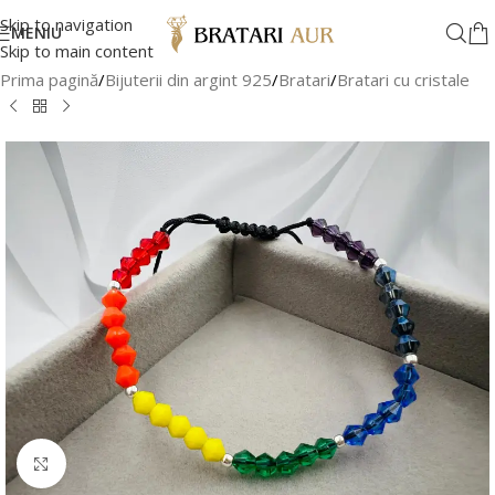
Skip to navigation
MENIU
Skip to main content
Prima pagină
/
Bijuterii din argint 925
/
Bratari
/
Bratari cu cristale
Faceți clic pentru a mări