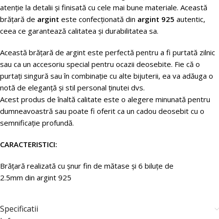
atenție la detalii și finisată cu cele mai bune materiale. Această
brățară de
argint
este confecționată din
argint 925
autentic,
ceea ce garantează calitatea și durabilitatea sa.
Această brățară de argint este perfectă pentru a fi purtată zilnic
sau ca un accesoriu special pentru ocazii deosebite. Fie că o
purtați singură sau în combinație cu alte bijuterii, ea va adăuga o
notă de eleganță și stil personal ținutei dvs.
Acest produs de înaltă calitate este o alegere minunată pentru
dumneavoastră sau poate fi oferit ca un cadou deosebit cu o
semnificație profundă.
CARACTERISTICI:
Brățară
realizată
cu
șnur
fin
de
mătase
și
6
biluțe
de
2.5mm
din
argint 925
Specificatii