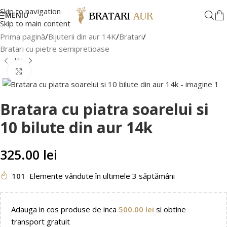
Skip to navigation
MENIU
Skip to main content
Prima pagină
/
Bijuterii din aur 14K
/
Bratari
/
Bratari cu pietre semipretioase
Faceți clic pentru a mări
Bratara cu piatra soarelui si
10 bilute din aur 14k
325.00
lei
101
Elemente vândute în ultimele 3 săptămâni
Adauga in cos produse de inca
500.00
lei
si obtine
transport gratuit