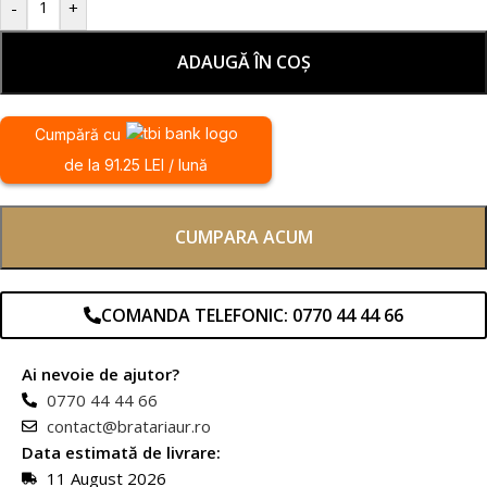
-
+
ADAUGĂ ÎN COȘ
Cumpără cu
de la 91.25 LEI / lună
CUMPARA ACUM
COMANDA TELEFONIC: 0770 44 44 66
Ai nevoie de ajutor?
0770 44 44 66
contact@bratariaur.ro
Data estimată de livrare:
11 August 2026