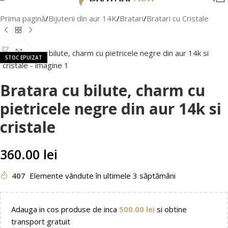
Prima pagină
/
Bijuterii din aur 14K
/
Bratari
/
Bratari cu Cristale
Faceți clic pentru a mări
STOC EPUIZAT
Bratara cu bilute, charm cu
pietricele negre din aur 14k si
cristale
360.00
lei
407
Elemente vândute în ultimele 3 săptămâni
Adauga in cos produse de inca
500.00
lei
si obtine
transport gratuit