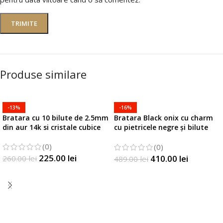
Produse similare
-13%
-16%
Bratara cu 10 bilute de 2.5mm
Bratara Black onix cu charm
din aur 14k si cristale cubice
cu pietricele negre și bilute
din aur 14k
(0)
(0)
225.00
lei
410.00
lei
260.00
lei
489.00
lei
SELECTATI OPTIUNILE
SELECTATI OPTIUNILE