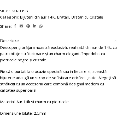
SKU:
SKU-0398
Categorii:
Bijuterii din aur 14K
,
Bratari
,
Bratari cu Cristale
Share:
Descriere
Descoperiți brățara noastră exclusivă, realizată din aur de 14k, cu
patru biluțe strălucitoare și un charm elegant, împodobit cu
pietricele negre și cristale.
Fie că o purtați la o ocazie specială sau în fiecare zi, această
bijuterie adaugă un strop de sofisticare oricărei ținute. Alegeți să
străluciți cu un accesoriu care combină designul modern cu
calitatea superioară!
Material: Aur 14k si charm cu pietricele.
Dimensiune bilute: 2,5mm