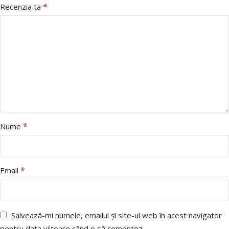
*
Recenzia ta
*
Nume
*
Email
Salvează-mi numele, emailul și site-ul web în acest navigator
pentru data viitoare când o să comentez.