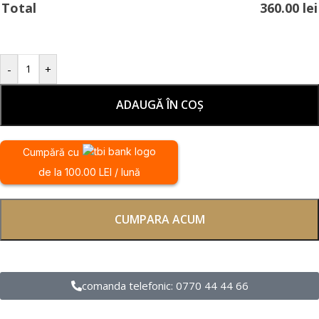
Total
360.00
lei
-
+
ADAUGĂ ÎN COȘ
Cumpără cu
de la 100.00 LEI / lună
CUMPARA ACUM
comanda telefonic: 0770 44 44 66