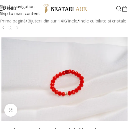
Skip to navigation
MENIU
Skip to main content
Prima pagină
/
Bijuterii din aur 14K
/
Inele
/
Inele cu bilute si cristale
Faceți clic pentru a mări