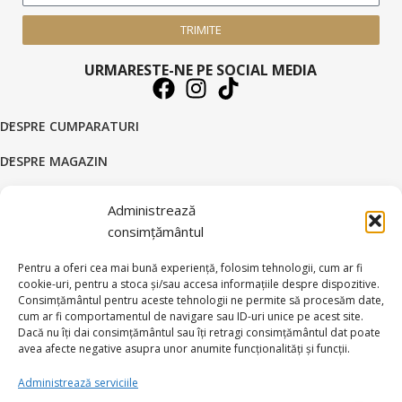
TRIMITE
URMARESTE-NE PE SOCIAL MEDIA
DESPRE CUMPARATURI
DESPRE MAGAZIN
DATE COMERCIALE
Administrează
SUPORT CLIENTI
consimțământul
© 2026 BRATARI AUR - HANDMADE GOLD SILVER S.R.L.
Pentru a oferi cea mai bună experiență, folosim tehnologii, cum ar fi
cookie-uri, pentru a stoca și/sau accesa informațiile despre dispozitive.
Toate drepturile rezervate.
Consimțământul pentru aceste tehnologii ne permite să procesăm date,
cum ar fi comportamentul de navigare sau ID-uri unice pe acest site.
Dacă nu îți dai consimțământul sau îți retragi consimțământul dat poate
avea afecte negative asupra unor anumite funcționalități și funcții.
Administrează serviciile