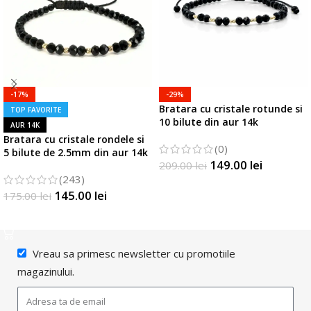
-17%
-29%
Bratara cu cristale rotunde si
TOP FAVORITE
10 bilute din aur 14k
AUR 14K
Bratara cu cristale rondele si
(0)
5 bilute de 2.5mm din aur 14k
149.00
lei
209.00
lei
(243)
SELECTATI OPTIUNILE
145.00
lei
175.00
lei
SELECTATI OPTIUNILE
Vreau sa primesc newsletter cu promotiile
magazinului.