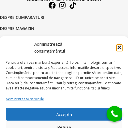
DESPRE CUMPARATURI
DESPRE MAGAZIN
DATE COMERCIALE
Administrează
consimțământul
SUPORT CLIENTI
Pentru a oferi cea mai bună experiență, folosim tehnologii, cum ar fi
© 2026 BRATARI AUR - HANDMADE GOLD SILVER S.R.L.
cookie-uri, pentru a stoca și/sau accesa informațiile despre dispozitive.
Toate drepturile rezervate.
Consimțământul pentru aceste tehnologii ne permite să procesăm date,
cum ar fi comportamentul de navigare sau ID-uri unice pe acest site.
Dacă nu îți dai consimțământul sau îți retragi consimțământul dat poate
avea afecte negative asupra unor anumite funcționalități și funcții.
Administrează serviciile
Ai intrebari?
Acceptă
Refuză