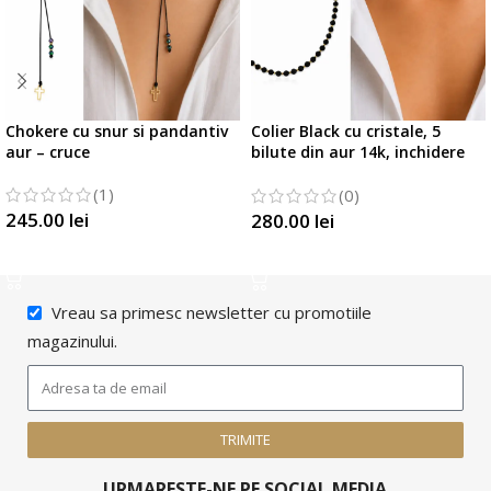
Chokere cu snur si pandantiv
Colier Black cu cristale, 5
aur – cruce
bilute din aur 14k, inchidere
din aur si margele Miyuki
(1)
(0)
245.00
lei
280.00
lei
SELECTATI OPTIUNILE
SELECTATI OPTIUNILE
Vreau sa primesc newsletter cu promotiile
magazinului.
TRIMITE
URMARESTE-NE PE SOCIAL MEDIA