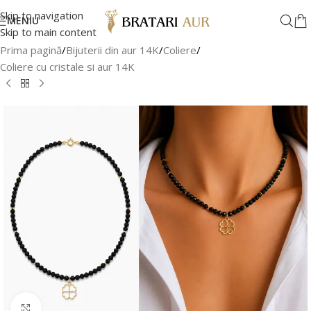
Skip to navigation
MENIU
Skip to main content
Prima pagină
/
Bijuterii din aur 14K
/
Coliere
/
Coliere cu cristale si aur 14K
Faceți clic pentru a mări