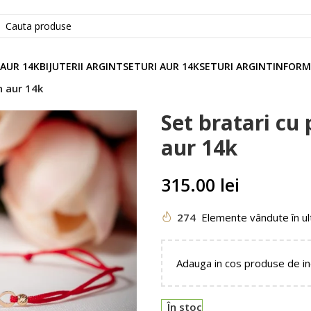
 AUR 14K
BIJUTERII ARGINT
SETURI AUR 14K
SETURI ARGINT
INFORM
in aur 14k
Set bratari cu 
aur 14k
315.00
lei
274
Elemente vândute în ul
Adauga in cos produse de i
În stoc