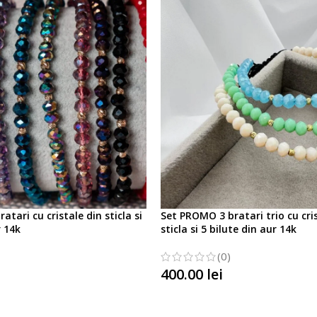
tari cu cristale din sticla si
Set PROMO 3 bratari trio cu cri
r 14k
sticla si 5 bilute din aur 14k
(0)
400.00
lei
TIUNILE
SELECTATI OPTIUNILE