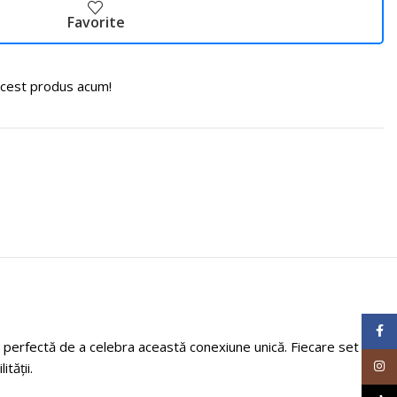
Favorite
cest produs acum!
Face
e perfectă de a celebra această conexiune unică. Fiecare set
Inst
tății.