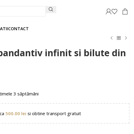
ATII
CONTACT
pandantiv infinit si bilute din
timele 3 săptămâni
nca
500.00
lei
si obtine transport gratuit