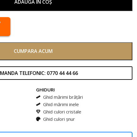
ADAUGĂ ÎN COȘ
CUMPARA ACUM
MANDA TELEFONIC: 0770 44 44 66
GHIDURI
Ghid mărimi brățări
Ghid mărimi inele
Ghid culori cristale
Ghid culori șnur