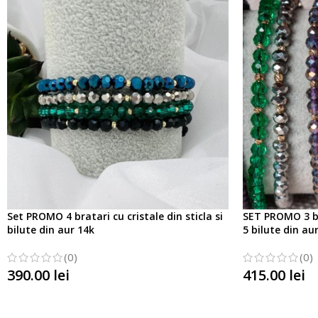
Set PROMO 4 bratari cu cristale din sticla si
SET PROMO 3 bra
bilute din aur 14k
5 bilute din au
(0)
(0)
390.00
lei
415.00
lei
SELECTATI OPTIUNILE
SELECTATI OP