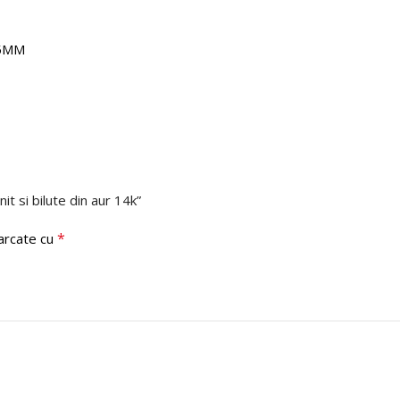
,5MM
nit si bilute din aur 14k”
*
marcate cu