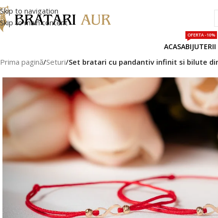
Skip to navigation
Skip to main content
OFERTA -10%
ACASA
BIJUTERII
Prima pagină
/
Seturi
/
Set bratari cu pandantiv infinit si bilute d