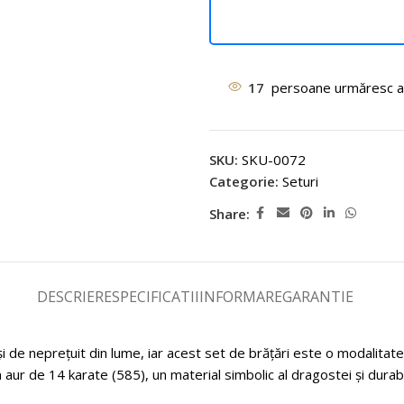
17
persoane urmăresc a
SKU:
SKU-0072
Categorie:
Seturi
Share:
DESCRIERE
SPECIFICATII
INFORMARE
GARANTIE
i de neprețuit din lume, iar acest set de brățări este o modalitat
 aur de 14 karate (585), un material simbolic al dragostei și durabili