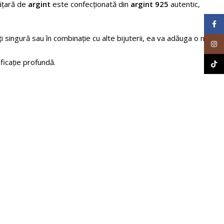
rățară de
argint
este confecționată din
argint 925
autentic,
Face
i singură sau în combinație cu alte bijuterii, ea va adăuga o notă
Inst
icație profundă.
TikT