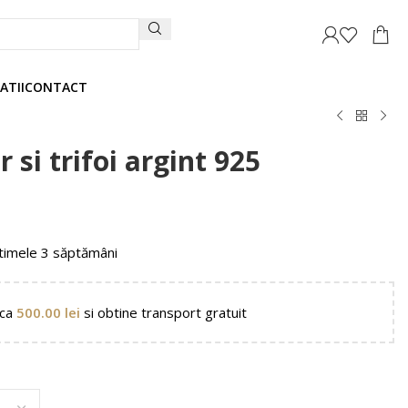
ATII
CONTACT
 si trifoi argint 925
timele 3 săptămâni
nca
500.00
lei
si obtine transport gratuit