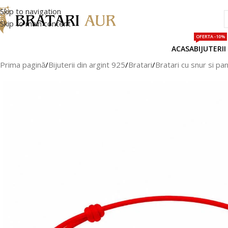
Skip to navigation
Skip to main content
OFERTA -10%
ACASA
BIJUTERII
Prima pagină
/
Bijuterii din argint 925
/
Bratari
/
Bratari cu snur si pa