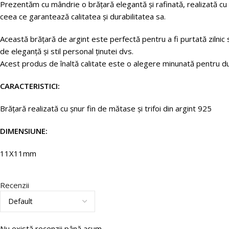
Prezentăm cu mândrie o brățară elegantă și rafinată, realizată cu a
ceea ce garantează calitatea și durabilitatea sa.
Această brățară de argint este perfectă pentru a fi purtată zilnic 
de eleganță și stil personal ținutei dvs.
Acest produs de înaltă calitate este o alegere minunată pentru d
CARACTERISTICI:
Brățară
realizată
cu
șnur
fin
de
mătase
și
trifoi
din
argint 925
DIMENSIUNE:
11X11mm
Recenzii
Nu există recenzii până acum.