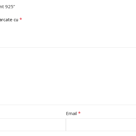
int 925”
*
marcate cu
*
Email