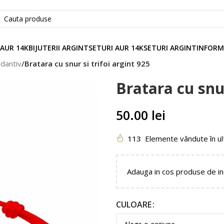
 AUR 14K
BIJUTERII ARGINT
SETURI AUR 14K
SETURI ARGINT
INFORM
ndantiv
/
Bratara cu snur si trifoi argint 925
Bratara cu snur
50.00
lei
113
Elemente vândute în ul
Adauga in cos produse de i
CULOARE