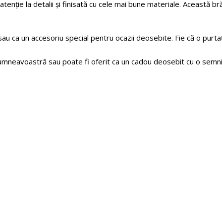
tenție la detalii și finisată cu cele mai bune materiale. Această b
sau ca un accesoriu special pentru ocazii deosebite. Fie că o purtaț
umneavoastră sau poate fi oferit ca un cadou deosebit cu o semnif