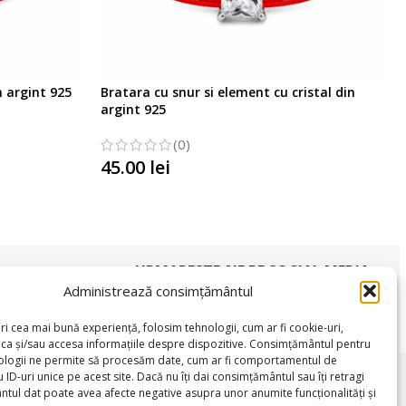
n argint 925
Bratara cu snur si element cu cristal din
argint 925
(0)
45.00
lei
SELECTATI OPTIUNILE
URMARESTE-NE PE SOCIAL MEDIA
Administrează consimțământul
ri cea mai bună experiență, folosim tehnologii, cum ar fi cookie-uri,
oca și/sau accesa informațiile despre dispozitive. Consimțământul pentru
ologii ne permite să procesăm date, cum ar fi comportamentul de
SUPORT CLIENTI
 ID-uri unice pe acest site. Dacă nu îți dai consimțământul sau îți retragi
tul dat poate avea afecte negative asupra unor anumite funcționalități și
L
Luni – Vineri