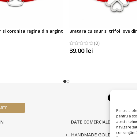
 si coronita regina din argint
Bratara cu snur si trifoi love di
(0)
39.00
lei
SELECTATI OPTIUNILE
TIUNILE
MITE
Pentru a ofe
pentru a st
aceste tehn
IN
DATE COMERCIALE
navigare sau
consimțămân
HANDMADE GOLD SILVER S.R.