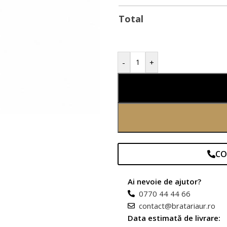
Total
-
+
CO
Ai nevoie de ajutor?
0770 44 44 66
contact@bratariaur.ro
Data estimată de livrare: