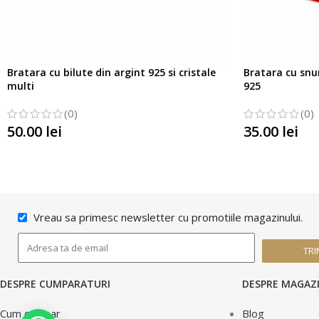
Bratara cu bilute din argint 925 si cristale
Bratara cu snur
multi
925
(0)
(0)
50.00
lei
35.00
lei
SELECTATI OPTIUNILE
SELECTATI OP
Vreau sa primesc newsletter cu promotiile magazinului.
TRI
DESPRE CUMPARATURI
DESPRE MAGAZ
Cum cumpar
Blog