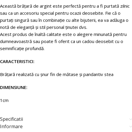
Această brățară de argint este perfectă pentru a fi purtată zilnic
sau ca un accesoriu special pentru ocazii deosebite. Fie că o
purtați singură sau în combinație cu alte bijuterii, ea va adăuga o
notă de eleganță și stil personal ținutei dvs.
Acest produs de înaltă calitate este o alegere minunată pentru
dumneavoastră sau poate fi oferit ca un cadou deosebit cu o
semnificație profundă.
CARACTERISTICI:
Brățară
realizată
cu
șnur
fin
de
mătase
și
pandantiv stea
DIMENSIUNE:
1cm
Specificatii
Informare