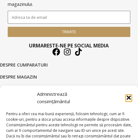
magazinului.
TRIMITE
URMARESTE-NE PE SOCIAL MEDIA
DESPRE CUMPARATURI
DESPRE MAGAZIN
DATE COMERCIALE
Administrează
SUPORT CLIENTI
consimțământul
© 2026 BRATARI AUR - HANDMADE GOLD SILVER S.R.L.
Pentru a oferi cea mai bună experiență, folosim tehnologii, cum ar fi
cookie-uri, pentru a stoca și/sau accesa informațiile despre dispozitive.
Toate drepturile rezervate.
Consimțământul pentru aceste tehnologii ne permite să procesăm date,
cum ar fi comportamentul de navigare sau ID-uri unice pe acest site.
Dacă nu îți dai consimțământul sau îți retragi consimțământul dat poate