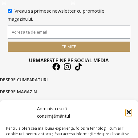
Vreau sa primesc newsletter cu promotiile
magazinului.
TRIMITE
URMARESTE-NE PE SOCIAL MEDIA
DESPRE CUMPARATURI
DESPRE MAGAZIN
DATE COMERCIALE
Administrează
consimțământul
SUPORT CLIENTI
Pentru a oferi cea mai bună experiență, folosim tehnologii, cum ar fi
© 2026 BRATARI AUR - HANDMADE GOLD SILVER S.R.L.
cookie-uri, pentru a stoca și/sau accesa informațiile despre dispozitive.
Toate drepturile rezervate.