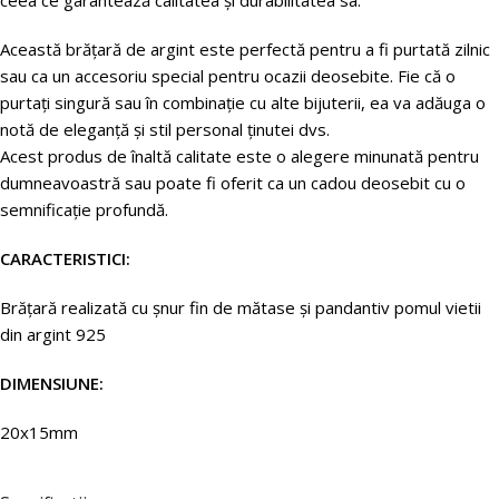
ceea ce garantează calitatea și durabilitatea sa.
Această brățară de argint este perfectă pentru a fi purtată zilnic
sau ca un accesoriu special pentru ocazii deosebite. Fie că o
purtați singură sau în combinație cu alte bijuterii, ea va adăuga o
notă de eleganță și stil personal ținutei dvs.
Acest produs de înaltă calitate este o alegere minunată pentru
dumneavoastră sau poate fi oferit ca un cadou deosebit cu o
semnificație profundă.
CARACTERISTICI:
Brățară
realizată
cu
șnur
fin
de
mătase
și
pandantiv pomul vietii
din argint 925
DIMENSIUNE:
20x15mm