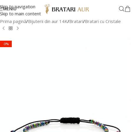
Skip to navigation
MENIU
Skip to main content
Prima pagină
/
Bijuterii din aur 14K
/
Bratari
/
Bratari cu Cristale
-3%