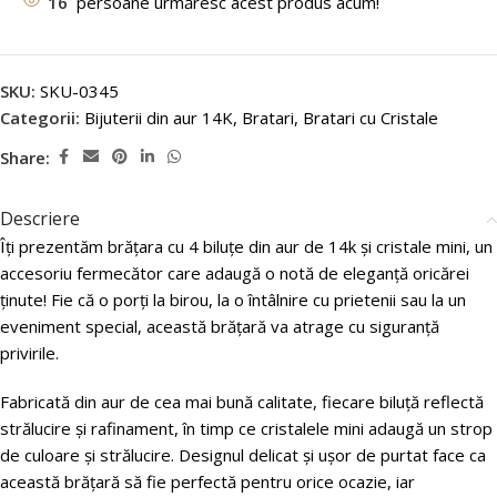
16
persoane urmăresc acest produs acum!
SKU:
SKU-0345
Categorii:
Bijuterii din aur 14K
,
Bratari
,
Bratari cu Cristale
Share:
Descriere
Îți prezentăm brățara cu 4 biluțe din aur de 14k și cristale mini, un
accesoriu fermecător care adaugă o notă de eleganță oricărei
ținute! Fie că o porți la birou, la o întâlnire cu prietenii sau la un
eveniment special, această brățară va atrage cu siguranță
privirile.
Fabricată din aur de cea mai bună calitate, fiecare biluță reflectă
strălucire și rafinament, în timp ce cristalele mini adaugă un strop
de culoare și strălucire. Designul delicat și ușor de purtat face ca
această brățară să fie perfectă pentru orice ocazie, iar