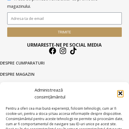
magazinului.
TRIMITE
URMARESTE-NE PE SOCIAL MEDIA
DESPRE CUMPARATURI
DESPRE MAGAZIN
DATE COMERCIALE
Administrează
SUPORT CLIENTI
consimțământul
© 2026 BRATARI AUR - HANDMADE GOLD SILVER S.R.L.
Pentru a oferi cea mai bună experiență, folosim tehnologii, cum ar fi
cookie-uri, pentru a stoca și/sau accesa informațiile despre dispozitive.
Toate drepturile rezervate.
Consimțământul pentru aceste tehnologii ne permite să procesăm date,
cum ar fi comportamentul de navigare sau ID-uri unice pe acest site.