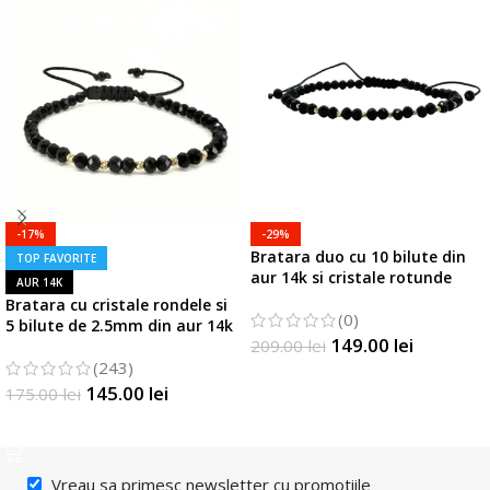
-17%
-29%
Bratara duo cu 10 bilute din
TOP FAVORITE
aur 14k si cristale rotunde
AUR 14K
Bratara cu cristale rondele si
(0)
5 bilute de 2.5mm din aur 14k
149.00
lei
209.00
lei
(243)
SELECTATI OPTIUNILE
145.00
lei
175.00
lei
SELECTATI OPTIUNILE
Vreau sa primesc newsletter cu promotiile