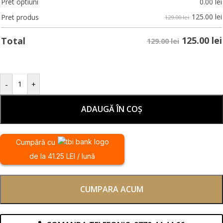
Pret optiuni
0.00
lei
125.00
lei
Pret produs
129.00 lei
125.00
lei
Total
129.00 lei
-
+
ADAUGĂ ÎN COȘ
Cumpără cu
de la 41.25 LEI / lună
CUMPARA ACUM